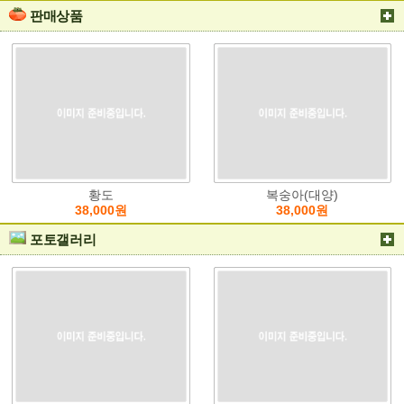
판매상품
황도
복숭아(대양)
38,000원
38,000원
포토갤러리