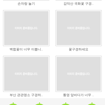
손자랑 놀기
감악산 국화꽃 구경..
백합꽃이 너무 이쁩니..
꽃구경하세요
부산 관관명소 구경하..
통영 앞바다가 너무 ..