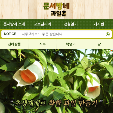
문서방네 소개
포토갤러리
전원일기
게시판
복숭아 대양이 잘 익어서 8월4일부터 배송합니다
NOTICE
자두 3키로도 주문 받습니다
전체상품
자두
복숭아
감