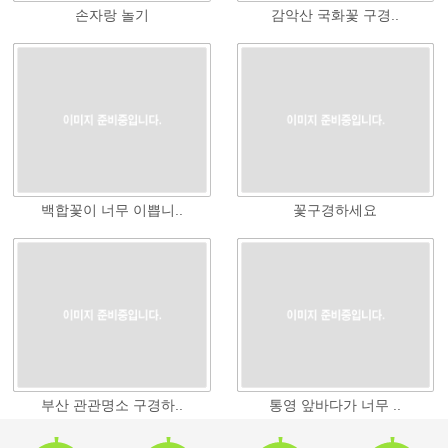
손자랑 놀기
감악산 국화꽃 구경..
백합꽃이 너무 이쁩니..
꽃구경하세요
부산 관관명소 구경하..
통영 앞바다가 너무 ..