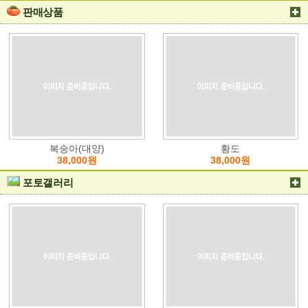
판매상품
복숭아(대양)
황도
38,000원
38,000원
포토갤러리