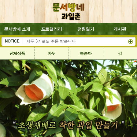
문서방네 소개
포토갤러리
전원일기
게시판
복숭아 대양이 잘 익어서 8월4일부터 배송합니다
NOTICE
자두 3키로도 주문 받습니다
전체상품
자두
복숭아
감