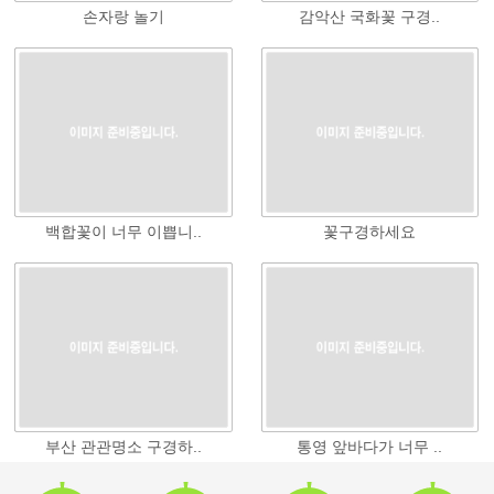
손자랑 놀기
감악산 국화꽃 구경..
백합꽃이 너무 이쁩니..
꽃구경하세요
부산 관관명소 구경하..
통영 앞바다가 너무 ..