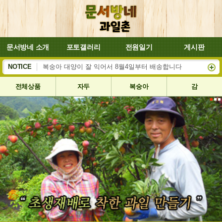
문서방네 소개
포토갤러리
전원일기
게시판
NOTICE
복숭아 대양이 잘 익어서 8월4일부터 배송합니다
자두 3키로도 주문 받습니다
전체상품
자두
복숭아
감