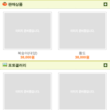
판매상품
복숭아(대양)
황도
38,000원
38,000원
포토갤러리