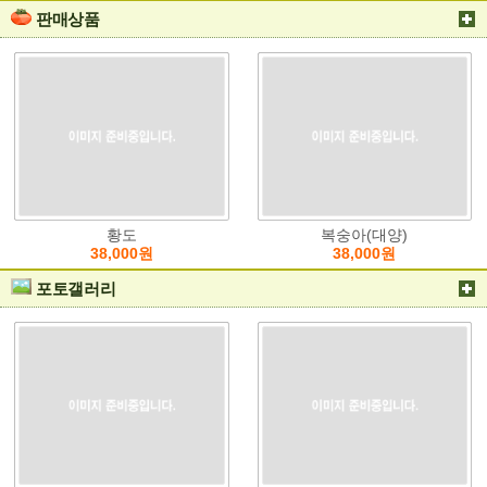
판매상품
황도
복숭아(대양)
38,000원
38,000원
포토갤러리