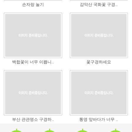
손자랑 놀기
감악산 국화꽃 구경..
백합꽃이 너무 이쁩니..
꽃구경하세요
부산 관관명소 구경하..
통영 앞바다가 너무 ..