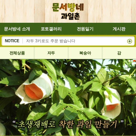
문서방네 소개
포토갤러리
전원일기
게시판
복숭아 대양이 잘 익어서 8월4일부터 배송합니다
NOTICE
자두 3키로도 주문 받습니다
전체상품
자두
복숭아
감