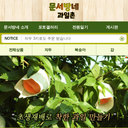
문서방네 소개
포토갤러리
전원일기
게시판
복숭아 대양이 잘 익어서 8월4일부터 배송합니다
NOTICE
자두 3키로도 주문 받습니다
전체상품
자두
복숭아
감