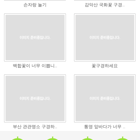
손자랑 놀기
감악산 국화꽃 구경..
백합꽃이 너무 이쁩니..
꽃구경하세요
부산 관관명소 구경하..
통영 앞바다가 너무 ..