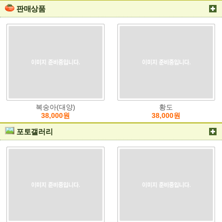
판매상품
복숭아(대양)
황도
38,000원
38,000원
포토갤러리