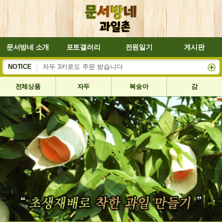
문서방네 소개
포토갤러리
전원일기
게시판
복숭아 대양이 잘 익어서 8월4일부터 배송합니다
NOTICE
자두 3키로도 주문 받습니다
전체상품
자두
복숭아
감