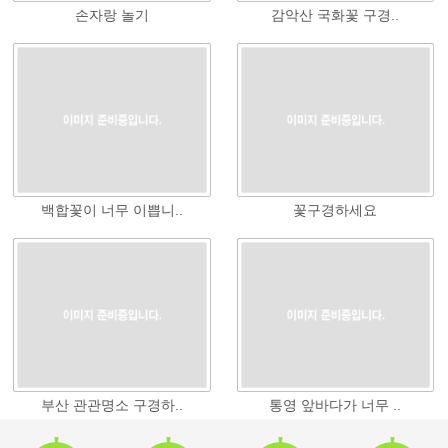
손자랑 놀기
감악산 국화꽃 구경..
백합꽃이 너무 이쁩니..
꽃구경하세요
부산 관관명소 구경하..
통영 앞바다가 너무 ..