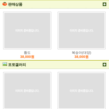
판매상품
황도
복숭아(대양)
38,000원
38,000원
포토갤러리