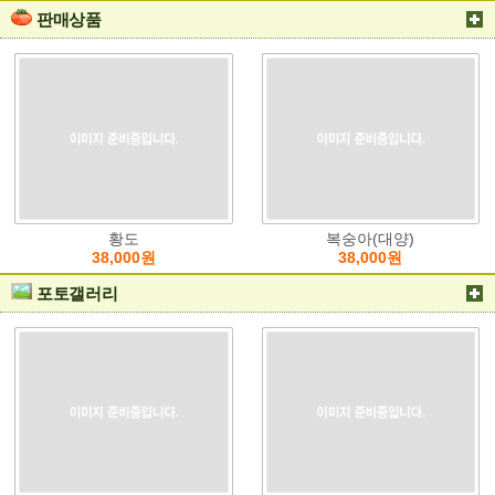
판매상품
황도
복숭아(대양)
38,000원
38,000원
포토갤러리