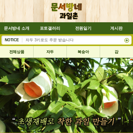
문서방네 소개
포토갤러리
전원일기
게시판
복숭아 대양이 잘 익어서 8월4일부터 배송합니다
NOTICE
자두 3키로도 주문 받습니다
전체상품
자두
복숭아
감