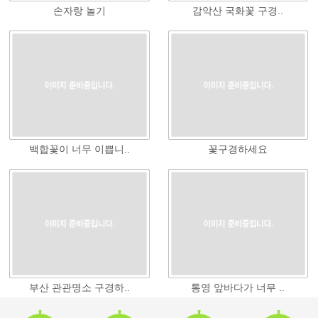
손자랑 놀기
감악산 국화꽃 구경..
백합꽃이 너무 이쁩니..
꽃구경하세요
부산 관관명소 구경하..
통영 앞바다가 너무 ..