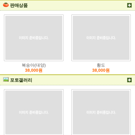
판매상품
복숭아(대양)
황도
38,000원
38,000원
포토갤러리