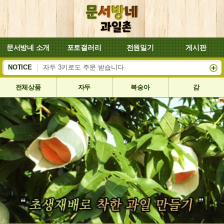
문서방네 소개
포토갤러리
전원일기
게시판
복숭아 대양이 잘 익어서 8월4일부터 배송합니다
NOTICE
자두 3키로도 주문 받습니다
전체상품
자두
복숭아
감