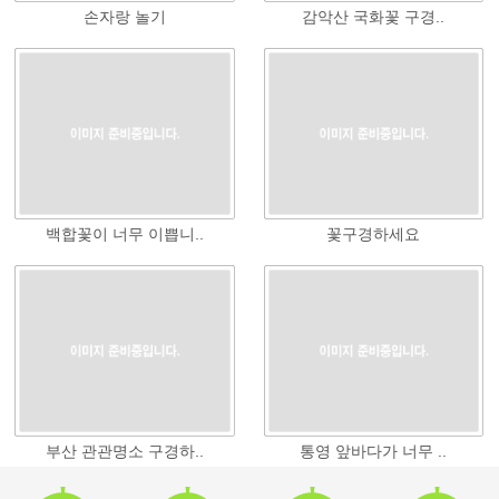
손자랑 놀기
감악산 국화꽃 구경..
백합꽃이 너무 이쁩니..
꽃구경하세요
부산 관관명소 구경하..
통영 앞바다가 너무 ..