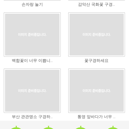
손자랑 놀기
감악산 국화꽃 구경..
백합꽃이 너무 이쁩니..
꽃구경하세요
부산 관관명소 구경하..
통영 앞바다가 너무 ..