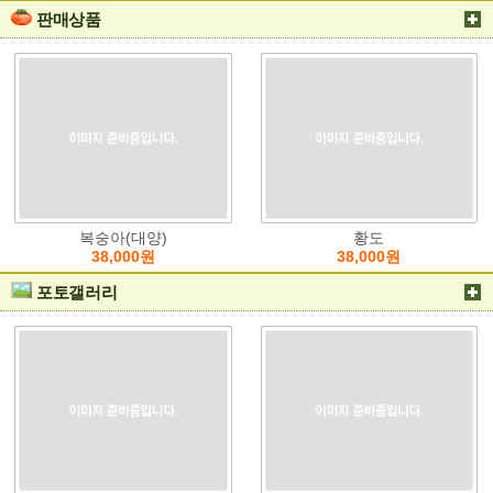
판매상품
복숭아(대양)
황도
38,000원
38,000원
포토갤러리