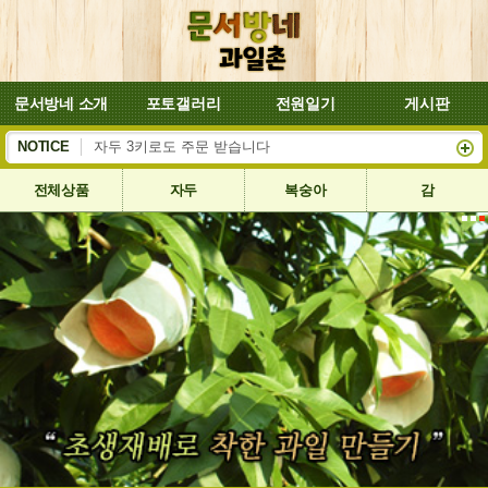
문서방네 소개
포토갤러리
전원일기
게시판
복숭아 대양이 잘 익어서 8월4일부터 배송합니다
NOTICE
자두 3키로도 주문 받습니다
전체상품
자두
복숭아
감