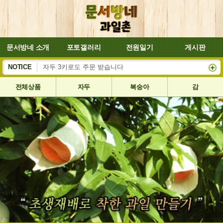
문서방네 소개
포토갤러리
전원일기
게시판
복숭아 대양이 잘 익어서 8월4일부터 배송합니다
NOTICE
자두 3키로도 주문 받습니다
전체상품
자두
복숭아
감