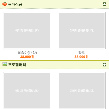
판매상품
복숭아(대양)
황도
38,000원
38,000원
포토갤러리