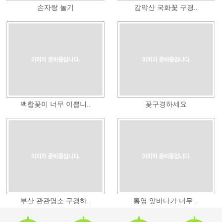
손자랑 놀기
감악산 국화꽃 구경..
백합꽃이 너무 이쁩니..
꽃구경하세요
부산 관관명소 구경하..
통영 앞바다가 너무 ..